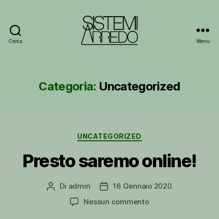
Cerca
Menu
Sistemi
Arredo
Categoria:
Uncategorized
Categorie
UNCATEGORIZED
Presto saremo online!
Di
admin
16 Gennaio 2020
Autore
Data
articolo
dell'articolo
su
Nessun commento
Presto